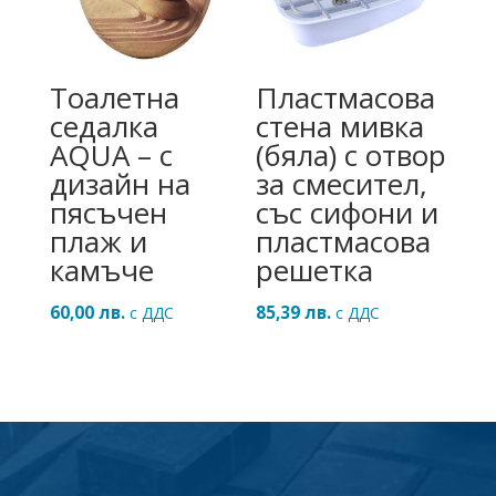
Тоалетна
Пластмасова
седалка
стена мивка
AQUA – с
(бяла) с отвор
дизайн на
за смесител,
пясъчен
със сифони и
плаж и
пластмасова
камъче
решетка
60,00
лв.
85,39
лв.
с ДДС
с ДДС