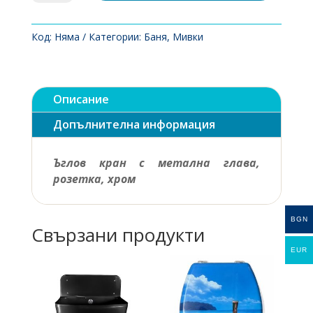
Ъглов
кран
с
Код:
Няма
Категории:
Баня
,
Мивки
метална
глава,
розетка,
Описание
хром
Допълнителна информация
Ъглов кран с метална глава,
розетка, хром
BGN
Свързани продукти
EUR