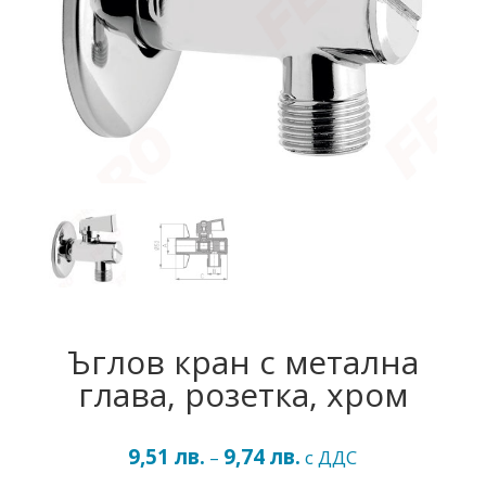
Ъглов кран с метална
глава, розетка, хром
9,51
лв.
9,74
лв.
Price
–
с ДДС
range: