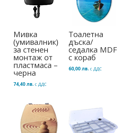
Мивка
Тоалетна
(умивалник)
дъска/
за стенен
седалка MDF
монтаж от
с кораб
пластмаса –
60,00
лв.
с ДДС
черна
74,40
лв.
с ДДС