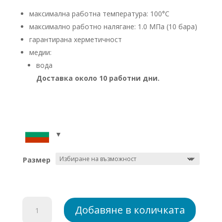
9,51 лв.
максимална работна температура: 100°C
through
максимално работно налягане: 1.0 МПа (10 бара)
9,74 лв.
гарантирана херметичност
медии:
вода
Доставка около 10 работни дни.
Размер
количество
Добавяне в количката
за