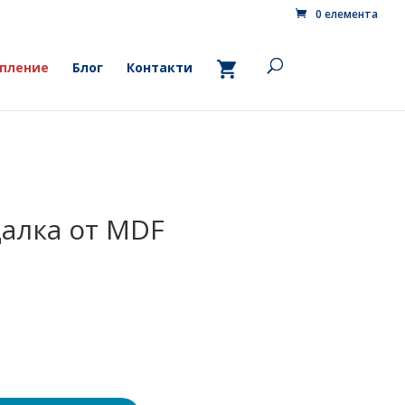
0 елемента
пление
Блог
Контакти
далка от MDF