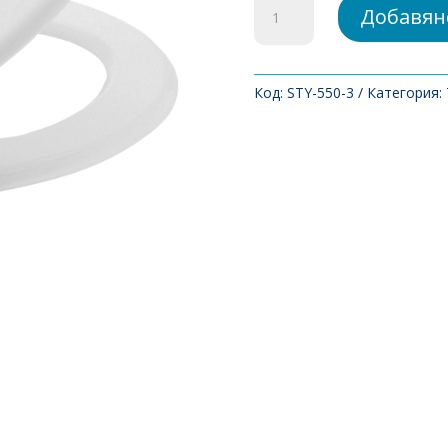
количество
Добавян
за
Тоалетна
седалка
от
Код:
STY-550-3
Категория:
MDF