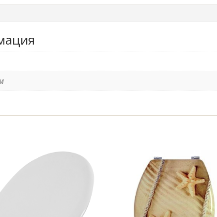
мация
мм