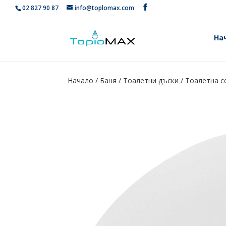
02 827 90 87
info@toplomax.com
На
Начало
/
Баня
/
Тоалетни дъски
/ Тоалетна с