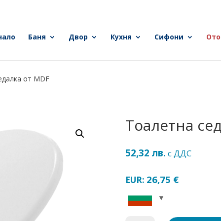
чало
Баня
Двор
Кухня
Сифони
Ото
едалка от MDF
Тоалетна се
52,32
лв.
с ДДС
26,75
€
EUR: