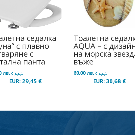
алетна седалка
Тоалетна седал
уна“ с плавно
AQUA – с дизай
тваряне с
на морска звезд
тална панта
въже
60
лв.
60,00
лв.
с ДДС
с ДДС
29,45
€
30,68
€
EUR:
EUR: