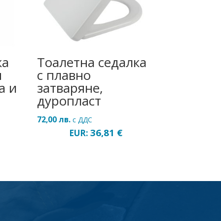
ка
Тоалетна седалка
н
с плавно
а и
затваряне,
дуропласт
72,00
лв.
с ДДС
36,81
€
EUR: