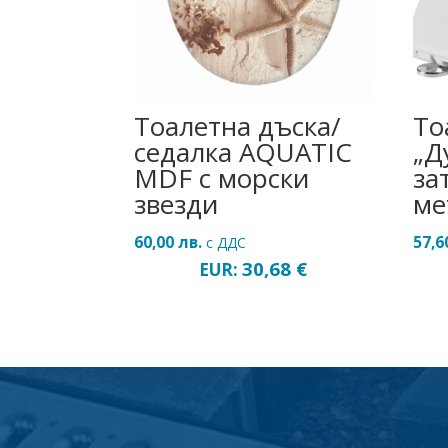
Тоалетна дъска/
То
седалка AQUATIC
„Д
MDF с морски
за
звезди
ме
60,00
лв.
57,
с ДДС
30,68
€
EUR: