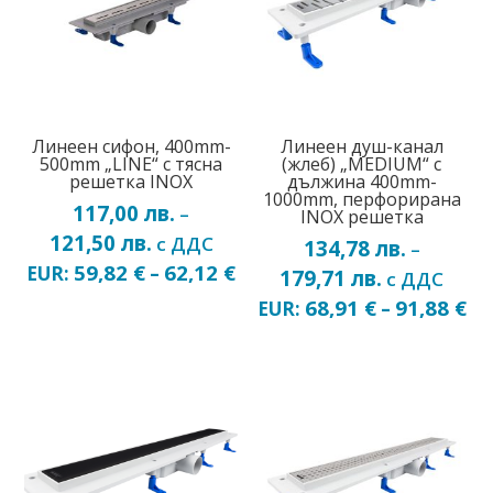
Линеен сифон, 400mm-
Линеен душ-канал
500mm „LINE“ с тясна
(жлеб) „MEDIUM“ с
решетка INOX
дължина 400mm-
1000mm, перфорирана
117,00
лв.
–
INOX решетка
121,50
лв.
Price
с ДДС
134,78
лв.
–
range:
59,82
€
62,12
€
EUR:
–
179,71
лв.
Price
с ДДС
117,00 лв.
range:
68,91
€
91,88
€
EUR:
–
through
134,78 лв.
121,50 лв.
through
179,71 лв.