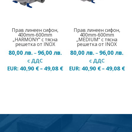
Прав линеен сифон,
Прав линеен сифон,
400mm-600mm
400mm-600mm
„HARMONY“ с тясна
„MEDIUM“ с тясна
решетка от INOX
решетка от INOX
80,00
лв.
96,00
лв.
Price
80,00
лв.
96,00
лв.
Pri
–
–
range:
ran
с ДДС
с ДДС
80,00 лв.
80,
40,90
€
49,08
€
40,90
€
49,08
€
EUR:
–
EUR:
–
through
thr
96,00 лв.
96,