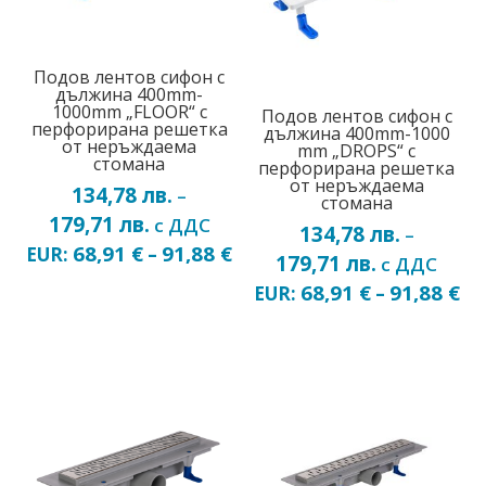
Подов лентов сифон с
дължина 400mm-
1000mm „FLOOR“ с
Подов лентов сифон с
перфорирана решетка
дължина 400mm-1000
от неръждаема
mm „DROPS“ с
стомана
перфорирана решетка
от неръждаема
134,78
лв.
–
стомана
179,71
лв.
Price
с ДДС
134,78
лв.
–
range:
68,91
€
91,88
€
EUR:
–
179,71
лв.
Price
с ДДС
134,78 лв.
range:
68,91
€
91,88
€
EUR:
–
through
134,78 лв.
179,71 лв.
through
179,71 лв.