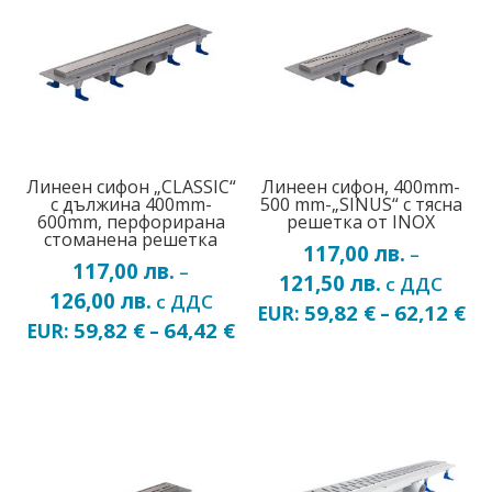
Линеен сифон „CLASSIC“
Линеен сифон, 400mm-
с дължина 400mm-
500 mm-„SINUS“ с тясна
600mm, перфорирана
решетка от INOX
стоманена решетка
117,00
лв.
–
117,00
лв.
–
121,50
лв.
Price
с ДДС
126,00
лв.
Price
с ДДС
range:
59,82
€
62,12
€
EUR:
–
range:
59,82
€
64,42
€
EUR:
–
117,00 лв.
117,00 лв.
through
through
121,50 лв.
126,00 лв.