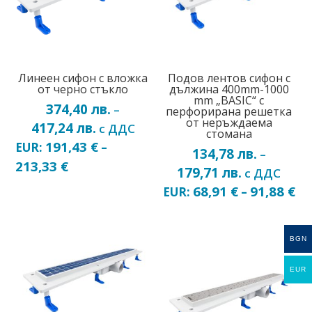
Линеен сифон с вложка
Подов лентов сифон с
от черно стъкло
дължина 400mm-1000
mm „BASIC“ с
374,40
лв.
–
перфорирана решетка
от неръждаема
417,24
лв.
Price
с ДДС
стомана
range:
191,43
€
EUR:
–
134,78
лв.
–
374,40 лв.
213,33
€
179,71
лв.
Price
с ДДС
through
range:
68,91
€
91,88
€
EUR:
–
417,24 лв.
134,78 лв.
through
BGN
179,71 лв.
EUR