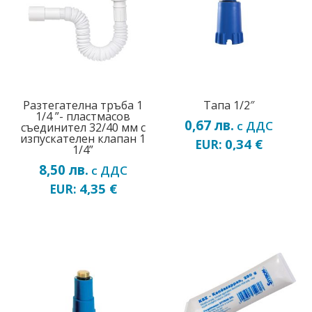
Разтегателна тръба 1
Тапа 1/2″
1/4 ”- пластмасов
0,67
лв.
с ДДС
съединител 32/40 мм с
изпускателен клапан 1
0,34
€
EUR:
1/4”
8,50
лв.
с ДДС
4,35
€
EUR: