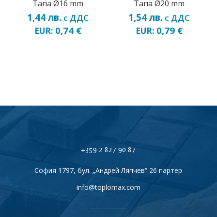
Тапа Ø16 mm
Тапа Ø20 mm
1,44
лв.
1,54
лв.
с ДДС
с ДДС
0,74
€
0,79
€
EUR:
EUR:
+359 2 827 90 87
София 1797, бул. „Андрей Ляпчев“ 26 партер
info@toplomax.com