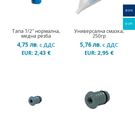
BGN
EUR
Тапа 1/2″ нормална,
Универсална смазка,
медна резба
250гр
4,75
лв.
5,76
лв.
с ДДС
с ДДС
2,43
€
2,95
€
EUR:
EUR: