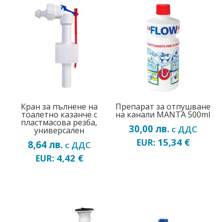
Кран за пълнене на
Препарат за отпушване
тоалетно казанче с
на канали MANTA 500ml
пластмасова резба,
30,00
лв.
с ДДС
универсален
15,34
€
EUR:
8,64
лв.
с ДДС
4,42
€
EUR: