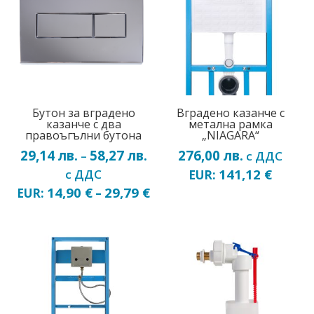
Бутон за вградено
Вградено казанче с
казанче с два
метална рамка
правоъгълни бутона
„NIAGARA“
29,14
лв.
58,27
лв.
Price
276,00
лв.
–
с ДДС
range:
141,12
€
с ДДС
EUR:
29,14 лв.
14,90
€
29,79
€
EUR:
–
through
58,27 лв.