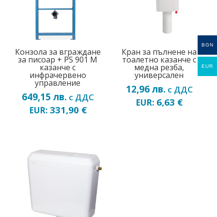
BGN
Конзола за вграждане
Кран за пълнене на
за писоар + PS 901 M
тоалетно казанче с
казанче с
медна резба,
EUR
инфрачервено
универсален
управление
12,96
лв.
с ДДС
649,15
лв.
с ДДС
6,63
€
EUR:
331,90
€
EUR: