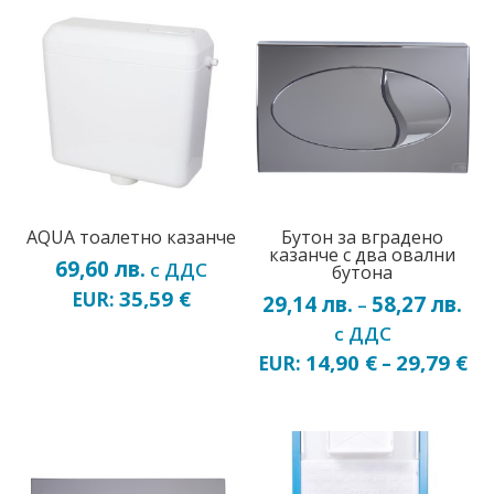
AQUA тоалетно казанче
Бутон за вградено
казанче с два овални
69,60
лв.
с ДДС
бутона
35,59
€
EUR:
29,14
лв.
58,27
лв.
Pri
–
ran
с ДДС
29,
14,90
€
29,79
€
EUR:
–
thr
58,