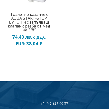
Тоалетно казанче с
AQUA START-STOP
БУТОН и с запълващ
клапан с резба от мед
на 3/8″
74,40
лв.
с ДДС
38,04
€
EUR:
+359 2 827 90 87