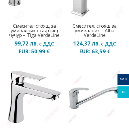
Смесител стоящ за
Смесител, стоящ за
умивалник с въртящ
умивалник – Alba
чучур – Tiga VerdeLine
VerdeLine
99,72
лв.
124,37
лв.
с ДДС
с ДДС
50,99
€
63,59
€
EUR:
EUR:
BGN
EUR