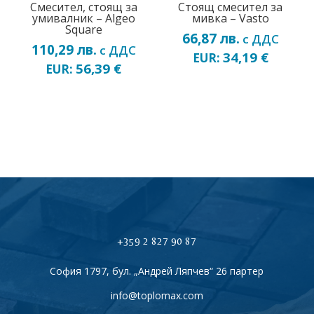
Смесител, стоящ за
Стоящ смесител за
умивалник – Algeo
мивка – Vasto
Square
66,87
лв.
с ДДС
110,29
лв.
с ДДС
34,19
€
EUR:
56,39
€
EUR:
+359 2 827 90 87
София 1797, бул. „Андрей Ляпчев“ 26 партер
info@toplomax.com