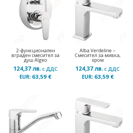
2-функциoнален
Alba Verdeline –
вграден смесител за
Смесител за мивка,
душ Algeo
хром
124,37
лв.
124,37
лв.
с ДДС
с ДДС
63,59
€
63,59
€
EUR:
EUR: