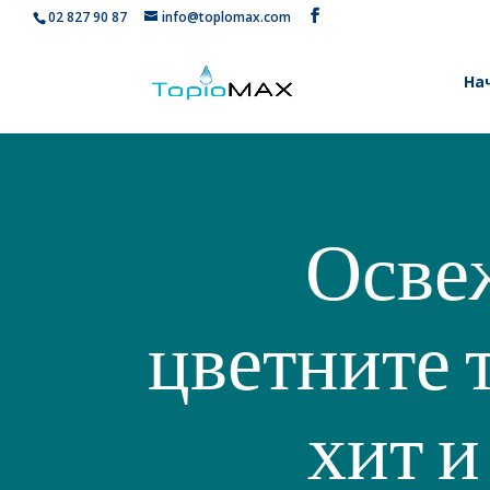
02 827 90 87
info@toplomax.com
На
Освеж
цветните 
хит и