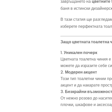
завръщането на
цветните 
баня в истински дизайнерс
В тази статия ще разгледам
изберете перфектната тоал
Защо цветната тоалетна ч
Уникален почерк
Цветната тоалетна чиния е 
можете да изразите себе с
Модерен акцент
Този тип тоалетни чинии п
акцент и да накарате прост
Безкрайни възможност
От нежно розово до насите
плочки, шкафове и аксесоар