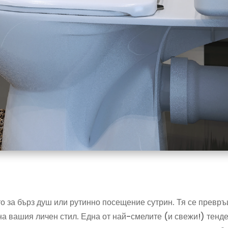
о за бърз душ или рутинно посещение сутрин. Тя се превръщ
на вашия личен стил. Една от най-смелите (и свежи!) тенд