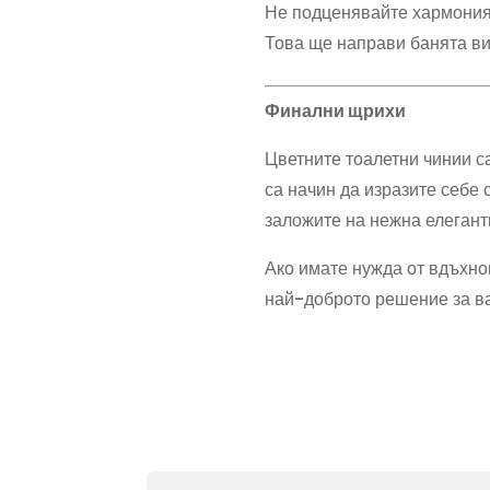
Не подценявайте хармоният
Това ще направи банята ви
Финални щрихи
Цветните тоалетни чинии са
са начин да изразите себе 
заложите на нежна елегант
Ако имате нужда от вдъхно
най-доброто решение за в