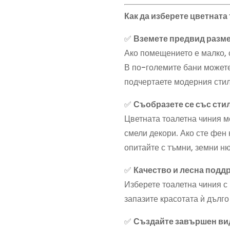
Как да изберете цветната
✅
Вземете предвид разме
Ако помещението е малко, 
В по-големите бани можете
подчертаете модерния стил
✅
Съобразете се със сти
Цветната тоалетна чиния м
смели декори. Ако сте фен 
опитайте с тъмни, земни н
✅
Качество и лесна подд
Изберете тоалетна чиния с
запазите красотата ѝ дълго
✅
Създайте завършен ви