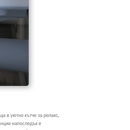
а в уютно кътче за релакс,
енции напоследък е