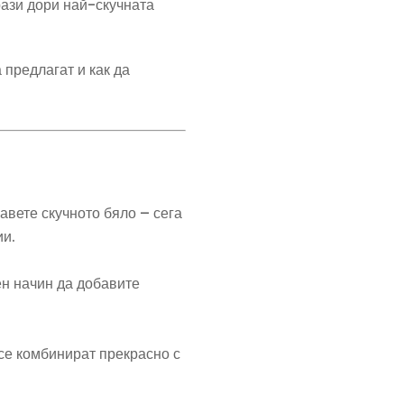
ази дори най-скучната
 предлагат и как да
авете скучното бяло – сега
ии.
ен начин да добавите
 се комбинират прекрасно с