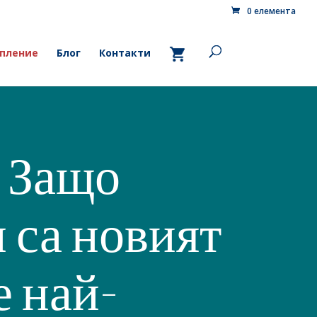
0 елемента
пление
Блог
Контакти
: Защо
 са новият
е най-