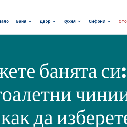
чало
Баня
Двор
Кухня
Сифони
Ото
ете банята си
тоалетни чинии
 как да изберет