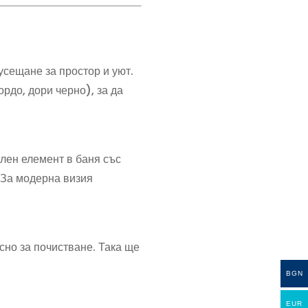
усещане за простор и уют.
рдо, дори черно), за да
лен елемент в баня със
. За модерна визия
сно за почистване. Така ще
BGN
EUR