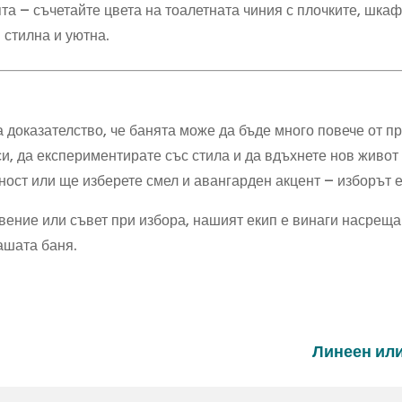
а – съчетайте цвета на тоалетната чиния с плочките, шкаф
 стилна и уютна.
 доказателство, че банята може да бъде много повече от п
си, да експериментирате със стила и да вдъхнете нов живот
ност или ще изберете смел и авангарден акцент – изборът 
вение или съвет при избора, нашият екип е винаги насреща
ашата баня.
Линеен или