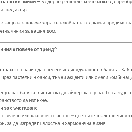
тоалетни чинии
– модерно решение, което може да преобр
ки шедьовър.
е защо все повече хора се влюбват в тях, какви предимства
етна чиния за вашия дом.
иния е повече от тренд?
страхотен начин да внесете индивидуалност в банята. Забр
и чрез пастелни нюанси, тъмни акценти или смели комбинац
ревръщат банята в истинска дизайнерска сцена. Те са чудес
ранството да изпъкне.
и за съчетаване
но зелено или класическо черно – цветните тоалетни чинии
и, за да изградят цялостна и хармонична визия.