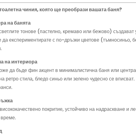
 тоалетна чиния, която ще преобрази вашата баня?
ра на банята
светлите тонове (пастелно, кремаво или бежово) създават 
 да експериментирате с по-дръзки цветове (тъмносиньо, бо
.
ла на интериора
оже да бъде фин акцент в минималистична баня или центра
на ретро стила, бледо синьо или зелено чудесно се вписват
юанси.
ръжка
 висококачествено покритие, устойчиво на надраскване и ле
 време.
д