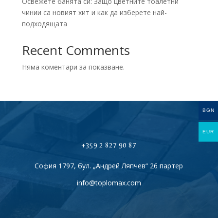
Освежете банята си: Защо цветните тоалетни
чинии са новият хит и как да изберете най-
подходящата
Recent Comments
Няма коментари за показване.
BGN
EUR
+359 2 827 90 87
София 1797, бул. „Андрей Ляпчев“ 26 партер
info@toplomax.com